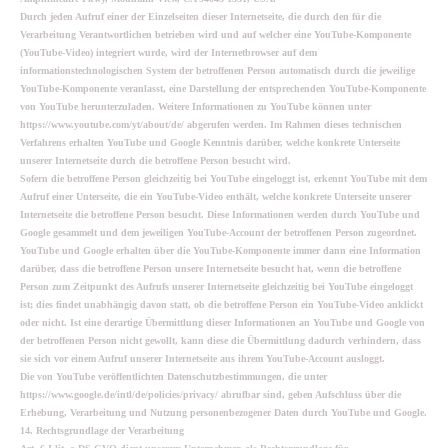
Durch jeden Aufruf einer der Einzelseiten dieser Internetseite, die durch den für die
Verarbeitung Verantwortlichen betrieben wird und auf welcher eine YouTube-Komponente
(YouTube-Video) integriert wurde, wird der Internetbrowser auf dem
informationstechnologischen System der betroffenen Person automatisch durch die jeweilige
YouTube-Komponente veranlasst, eine Darstellung der entsprechenden YouTube-Komponente
von YouTube herunterzuladen. Weitere Informationen zu YouTube können unter
https://www.youtube.com/yt/about/de/ abgerufen werden. Im Rahmen dieses technischen
Verfahrens erhalten YouTube und Google Kenntnis darüber, welche konkrete Unterseite
unserer Internetseite durch die betroffene Person besucht wird.
Sofern die betroffene Person gleichzeitig bei YouTube eingeloggt ist, erkennt YouTube mit dem
Aufruf einer Unterseite, die ein YouTube-Video enthält, welche konkrete Unterseite unserer
Internetseite die betroffene Person besucht. Diese Informationen werden durch YouTube und
Google gesammelt und dem jeweiligen YouTube-Account der betroffenen Person zugeordnet.
YouTube und Google erhalten über die YouTube-Komponente immer dann eine Information
darüber, dass die betroffene Person unsere Internetseite besucht hat, wenn die betroffene
Person zum Zeitpunkt des Aufrufs unserer Internetseite gleichzeitig bei YouTube eingeloggt
ist; dies findet unabhängig davon statt, ob die betroffene Person ein YouTube-Video anklickt
oder nicht. Ist eine derartige Übermittlung dieser Informationen an YouTube und Google von
der betroffenen Person nicht gewollt, kann diese die Übermittlung dadurch verhindern, dass
sie sich vor einem Aufruf unserer Internetseite aus ihrem YouTube-Account ausloggt.
Die von YouTube veröffentlichten Datenschutzbestimmungen, die unter
https://www.google.de/intl/de/policies/privacy/ abrufbar sind, geben Aufschluss über die
Erhebung, Verarbeitung und Nutzung personenbezogener Daten durch YouTube und Google.
14. Rechtsgrundlage der Verarbeitung