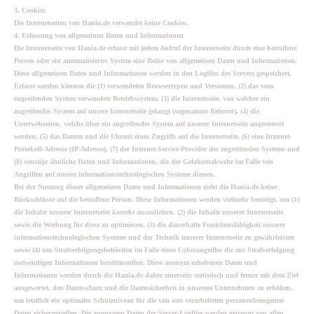
3. Cookies
Die Internetseiten von Hania.de verwendet keine Cookies.
4. Erfassung von allgemeinen Daten und Informationen
Die Internetseite von Hania.de erfasst mit jedem Aufruf der Internetseite durch eine betroffene
Person oder ein automatisiertes System eine Reihe von allgemeinen Daten und Informationen.
Diese allgemeinen Daten und Informationen werden in den Logfiles des Servers gespeichert.
Erfasst werden können die (1) verwendeten Browsertypen und Versionen, (2) das vom
zugreifenden System verwendete Betriebssystem, (3) die Internetseite, von welcher ein
zugreifendes System auf unsere Internetseite gelangt (sogenannte Referrer), (4) die
Unterwebseiten, welche über ein zugreifendes System auf unserer Internetseite angesteuert
werden, (5) das Datum und die Uhrzeit eines Zugriffs auf die Internetseite, (6) eine Internet-
Protokoll-Adresse (IP-Adresse), (7) der Internet-Service-Provider des zugreifenden Systems und
(8) sonstige ähnliche Daten und Informationen, die der Gefahrenabwehr im Falle von
Angriffen auf unsere informationstechnologischen Systeme dienen.
Bei der Nutzung dieser allgemeinen Daten und Informationen zieht die Hania.de keine
Rückschlüsse auf die betroffene Person. Diese Informationen werden vielmehr benötigt, um (1)
die Inhalte unserer Internetseite korrekt auszuliefern, (2) die Inhalte unserer Internetseite
sowie die Werbung für diese zu optimieren, (3) die dauerhafte Funktionsfähigkeit unserer
informationstechnologischen Systeme und der Technik unserer Internetseite zu gewährleisten
sowie (4) um Strafverfolgungsbehörden im Falle eines Cyberangriffes die zur Strafverfolgung
notwendigen Informationen bereitzustellen. Diese anonym erhobenen Daten und
Informationen werden durch die Hania.de daher einerseits statistisch und ferner mit dem Ziel
ausgewertet, den Datenschutz und die Datensicherheit in unserem Unternehmen zu erhöhen,
um letztlich ein optimales Schutzniveau für die von uns verarbeiteten personenbezogenen
Daten sicherzustellen. Die anonymen Daten der Server-Logfiles werden getrennt von allen