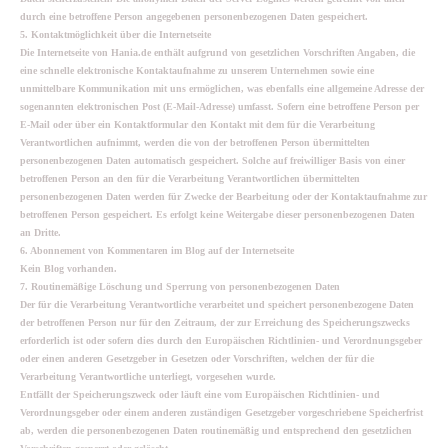
durch eine betroffene Person angegebenen personenbezogenen Daten gespeichert.
5. Kontaktmöglichkeit über die Internetseite
Die Internetseite von Hania.de enthält aufgrund von gesetzlichen Vorschriften Angaben, die
eine schnelle elektronische Kontaktaufnahme zu unserem Unternehmen sowie eine
unmittelbare Kommunikation mit uns ermöglichen, was ebenfalls eine allgemeine Adresse der
sogenannten elektronischen Post (E-Mail-Adresse) umfasst. Sofern eine betroffene Person per
E-Mail oder über ein Kontaktformular den Kontakt mit dem für die Verarbeitung
Verantwortlichen aufnimmt, werden die von der betroffenen Person übermittelten
personenbezogenen Daten automatisch gespeichert. Solche auf freiwilliger Basis von einer
betroffenen Person an den für die Verarbeitung Verantwortlichen übermittelten
personenbezogenen Daten werden für Zwecke der Bearbeitung oder der Kontaktaufnahme zur
betroffenen Person gespeichert. Es erfolgt keine Weitergabe dieser personenbezogenen Daten
an Dritte.
6. Abonnement von Kommentaren im Blog auf der Internetseite
Kein Blog vorhanden.
7. Routinemäßige Löschung und Sperrung von personenbezogenen Daten
Der für die Verarbeitung Verantwortliche verarbeitet und speichert personenbezogene Daten
der betroffenen Person nur für den Zeitraum, der zur Erreichung des Speicherungszwecks
erforderlich ist oder sofern dies durch den Europäischen Richtlinien- und Verordnungsgeber
oder einen anderen Gesetzgeber in Gesetzen oder Vorschriften, welchen der für die
Verarbeitung Verantwortliche unterliegt, vorgesehen wurde.
Entfällt der Speicherungszweck oder läuft eine vom Europäischen Richtlinien- und
Verordnungsgeber oder einem anderen zuständigen Gesetzgeber vorgeschriebene Speicherfrist
ab, werden die personenbezogenen Daten routinemäßig und entsprechend den gesetzlichen