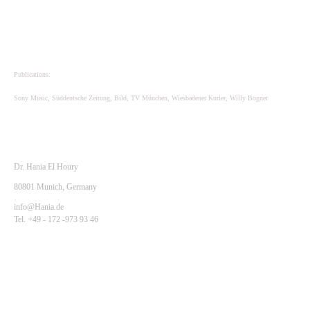
Impressum /Contact
Publications:
Sony Music, Süddeutsche Zeitung, Bild, TV München, Wiesbadener Kurier, Willy Bogner
Dr. Hania El Houry
80801 Munich, Germany
info@Hania.de
Tel. +49 - 172 -973 93 46