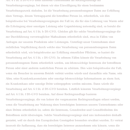
Art. 6 I lit. a DS-GVO dient unserem Unternehmen als Rechtsgrundlage für
Verarbeitungsvorgänge, bei denen wir eine Einwilligung für einen bestimmten
Verarbeitungszweck einholen. Ist die Verarbeitung personenbezogener Daten zur Erfüllung
eines Vertrags, dessen Vertragspartei die betroffene Person ist, erforderlich, wie dies
beispielsweise bei Verarbeitungsvorgängen der Fall ist, die für eine Lieferung von Waren oder
die Erbringung einer sonstigen Leistung oder Gegenleistung notwendig sind, so beruht die
Verarbeitung auf Art. 6 I lit. b DS-GVO. Gleiches gilt für solche Verarbeitungsvorgänge die
zur Durchführung vorvertraglicher Maßnahmen erforderlich sind, etwa in Fällen von
Anfragen zur unseren Produkten oder Leistungen. Unterliegt unser Unternehmen einer
rechtlichen Verpflichtung durch welche eine Verarbeitung von personenbezogenen Daten
erforderlich wird, wie beispielsweise zur Erfüllung steuerlicher Pflichten, so basiert die
Verarbeitung auf Art. 6 I lit. c DS-GVO. In seltenen Fällen könnte die Verarbeitung von
personenbezogenen Daten erforderlich werden, um lebenswichtige Interessen der betroffenen
Person oder einer anderen natürlichen Person zu schützen. Dies wäre beispielsweise der Fall,
wenn ein Besucher in unserem Betrieb verletzt werden würde und daraufhin sein Name, sein
Alter, seine Krankenkassendaten oder sonstige lebenswichtige Informationen an einen Arzt,
ein Krankenhaus oder sonstige Dritte weitergegeben werden müssten. Dann würde die
Verarbeitung auf Art. 6 I lit. d DS-GVO beruhen. Letztlich könnten Verarbeitungsvorgänge
auf Art. 6 I lit. f DS-GVO beruhen. Auf dieser Rechtsgrundlage basieren
Verarbeitungsvorgänge, die von keiner der vorgenannten Rechtsgrundlagen erfasst werden,
wenn die Verarbeitung zur Wahrung eines berechtigten Interesses unseres Unternehmens oder
eines Dritten erforderlich ist, sofern die Interessen, Grundrechte und Grundfreiheiten des
Betroffenen nicht überwiegen. Solche Verarbeitungsvorgänge sind uns insbesondere deshalb
gestattet, weil sie durch den Europäischen Gesetzgeber besonders erwähnt wurden. Er vertrat
insoweit die Auffassung, dass ein berechtigtes Interesse anzunehmen sein könnte, wenn die