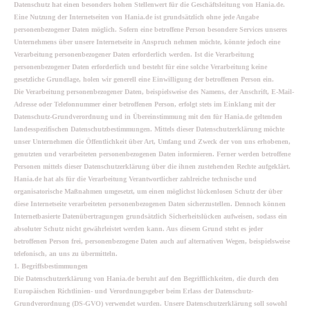
Datenschutz hat einen besonders hohen Stellenwert für die Geschäftsleitung von Hania.de.
Eine Nutzung der Internetseiten von Hania.de ist grundsätzlich ohne jede Angabe
personenbezogener Daten möglich. Sofern eine betroffene Person besondere Services unseres
Unternehmens über unsere Internetseite in Anspruch nehmen möchte, könnte jedoch eine
Verarbeitung personenbezogener Daten erforderlich werden. Ist die Verarbeitung
personenbezogener Daten erforderlich und besteht für eine solche Verarbeitung keine
gesetzliche Grundlage, holen wir generell eine Einwilligung der betroffenen Person ein.
Die Verarbeitung personenbezogener Daten, beispielsweise des Namens, der Anschrift, E-Mail-
Adresse oder Telefonnummer einer betroffenen Person, erfolgt stets im Einklang mit der
Datenschutz-Grundverordnung und in Übereinstimmung mit den für Hania.de geltenden
landesspezifischen Datenschutzbestimmungen. Mittels dieser Datenschutzerklärung möchte
unser Unternehmen die Öffentlichkeit über Art, Umfang und Zweck der von uns erhobenen,
genutzten und verarbeiteten personenbezogenen Daten informieren. Ferner werden betroffene
Personen mittels dieser Datenschutzerklärung über die ihnen zustehenden Rechte aufgeklärt.
Hania.de hat als für die Verarbeitung Verantwortlicher zahlreiche technische und
organisatorische Maßnahmen umgesetzt, um einen möglichst lückenlosen Schutz der über
diese Internetseite verarbeiteten personenbezogenen Daten sicherzustellen. Dennoch können
Internetbasierte Datenübertragungen grundsätzlich Sicherheitslücken aufweisen, sodass ein
absoluter Schutz nicht gewährleistet werden kann. Aus diesem Grund steht es jeder
betroffenen Person frei, personenbezogene Daten auch auf alternativen Wegen, beispielsweise
telefonisch, an uns zu übermitteln.
1. Begriffsbestimmungen
Die Datenschutzerklärung von Hania.de beruht auf den Begrifflichkeiten, die durch den
Europäischen Richtlinien- und Verordnungsgeber beim Erlass der Datenschutz-
Grundverordnung (DS-GVO) verwendet wurden. Unsere Datenschutzerklärung soll sowohl