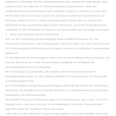
verfügbaren Technologie und der Implementierungskosten angemessene Maßnahmen, auch
technischer Art, um andere für die Datenverarbeitung Verantwortliche, welche die
veröffentlichten personenbezogenen Daten verarbeiten, darüber in Kenntnis zu setzen, dass
die betroffene Person von diesen anderen für die Datenverarbeitung Verantwortlichen die
Löschung sämtlicher Links zu diesen personenbezogenen Daten oder von Kopien oder
Replikationen dieser personenbezogenen Daten verlangt hat, soweit die Verarbeitung nicht
erforderlich ist. Der Mitarbeiter der Hania.de wird im Einzelfall das Notwendige veranlassen.
e) Recht auf Einschränkung der Verarbeitung
Jede von der Verarbeitung personenbezogener Daten betroffene Person hat das vom
Europäischen Richtlinien- und Verordnungsgeber gewährte Recht, von dem Verantwortlichen
die Einschränkung der Verarbeitung zu verlangen, wenn eine der folgenden Voraussetzungen
gegeben ist:
Die Richtigkeit der personenbezogenen Daten wird von der betroffenen Person bestritten, und
zwar für eine Dauer, die es dem Verantwortlichen ermöglicht, die Richtigkeit der
personenbezogenen Daten zu überprüfen.
Die Verarbeitung ist unrechtmäßig, die betroffene Person lehnt die Löschung der
personenbezogenen Daten ab und verlangt stattdessen die Einschränkung der Nutzung der
personenbezogenen Daten.
Der Verantwortliche benötigt die personenbezogenen Daten für die Zwecke der Verarbeitung
nicht länger, die betroffene Person benötigt sie jedoch zur Geltendmachung, Ausübung oder
Verteidigung von Rechtsansprüchen.
Die betroffene Person hat Widerspruch gegen die Verarbeitung gem. Art. 21 Abs. 1 DS-GVO
eingelegt und es steht noch nicht fest, ob die berechtigten Gründe des Verantwortlichen
gegenüber denen der betroffenen Person überwiegen.
Sofern eine der oben genannten Voraussetzungen gegeben ist und eine betroffene Person die