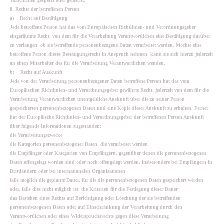
Vorschriften gesperrt oder gelöscht.
8. Rechte der betroffenen Person
a) Recht auf Bestätigung
Jede betroffene Person hat das vom Europäischen Richtlinien- und Verordnungsgeber
eingeräumte Recht, von dem für die Verarbeitung Verantwortlichen eine Bestätigung darüber
zu verlangen, ob sie betreffende personenbezogene Daten verarbeitet werden. Möchte eine
betroffene Person dieses Bestätigungsrecht in Anspruch nehmen, kann sie sich hierzu jederzeit
an einen Mitarbeiter des für die Verarbeitung Verantwortlichen wenden.
b) Recht auf Auskunft
Jede von der Verarbeitung personenbezogener Daten betroffene Person hat das vom
Europäischen Richtlinien- und Verordnungsgeber gewährte Recht, jederzeit von dem für die
Verarbeitung Verantwortlichen unentgeltliche Auskunft über die zu seiner Person
gespeicherten personenbezogenen Daten und eine Kopie dieser Auskunft zu erhalten. Ferner
hat der Europäische Richtlinien- und Verordnungsgeber der betroffenen Person Auskunft
über folgende Informationen zugestanden:
die Verarbeitungszwecke
die Kategorien personenbezogener Daten, die verarbeitet werden
die Empfänger oder Kategorien von Empfängern, gegenüber denen die personenbezogenen
Daten offengelegt worden sind oder noch offengelegt werden, insbesondere bei Empfängern in
Drittländern oder bei internationalen Organisationen
falls möglich die geplante Dauer, für die die personenbezogenen Daten gespeichert werden,
oder, falls dies nicht möglich ist, die Kriterien für die Festlegung dieser Dauer
das Bestehen eines Rechts auf Berichtigung oder Löschung der sie betreffenden
personenbezogenen Daten oder auf Einschränkung der Verarbeitung durch den
Verantwortlichen oder eines Widerspruchsrechts gegen diese Verarbeitung