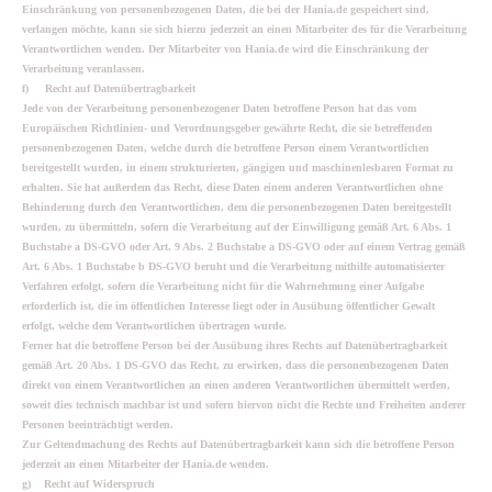
Einschränkung von personenbezogenen Daten, die bei der Hania.de gespeichert sind,
verlangen möchte, kann sie sich hierzu jederzeit an einen Mitarbeiter des für die Verarbeitung
Verantwortlichen wenden. Der Mitarbeiter von Hania.de wird die Einschränkung der
Verarbeitung veranlassen.
f) Recht auf Datenübertragbarkeit
Jede von der Verarbeitung personenbezogener Daten betroffene Person hat das vom
Europäischen Richtlinien- und Verordnungsgeber gewährte Recht, die sie betreffenden
personenbezogenen Daten, welche durch die betroffene Person einem Verantwortlichen
bereitgestellt wurden, in einem strukturierten, gängigen und maschinenlesbaren Format zu
erhalten. Sie hat außerdem das Recht, diese Daten einem anderen Verantwortlichen ohne
Behinderung durch den Verantwortlichen, dem die personenbezogenen Daten bereitgestellt
wurden, zu übermitteln, sofern die Verarbeitung auf der Einwilligung gemäß Art. 6 Abs. 1
Buchstabe a DS-GVO oder Art. 9 Abs. 2 Buchstabe a DS-GVO oder auf einem Vertrag gemäß
Art. 6 Abs. 1 Buchstabe b DS-GVO beruht und die Verarbeitung mithilfe automatisierter
Verfahren erfolgt, sofern die Verarbeitung nicht für die Wahrnehmung einer Aufgabe
erforderlich ist, die im öffentlichen Interesse liegt oder in Ausübung öffentlicher Gewalt
erfolgt, welche dem Verantwortlichen übertragen wurde.
Ferner hat die betroffene Person bei der Ausübung ihres Rechts auf Datenübertragbarkeit
gemäß Art. 20 Abs. 1 DS-GVO das Recht, zu erwirken, dass die personenbezogenen Daten
direkt von einem Verantwortlichen an einen anderen Verantwortlichen übermittelt werden,
soweit dies technisch machbar ist und sofern hiervon nicht die Rechte und Freiheiten anderer
Personen beeinträchtigt werden.
Zur Geltendmachung des Rechts auf Datenübertragbarkeit kann sich die betroffene Person
jederzeit an einen Mitarbeiter der Hania.de wenden.
g) Recht auf Widerspruch