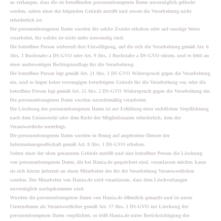
zu verlangen, dass die sie betreffenden personenbezogenen Daten unverzüglich gelöscht
werden, sofern einer der folgenden Gründe zutrifft und soweit die Verarbeitung nicht
erforderlich ist:
Die personenbezogenen Daten wurden für solche Zwecke erhoben oder auf sonstige Weise
verarbeitet, für welche sie nicht mehr notwendig sind.
Die betroffene Person widerruft ihre Einwilligung, auf die sich die Verarbeitung gemäß Art. 6
Abs. 1 Buchstabe a DS-GVO oder Art. 9 Abs. 2 Buchstabe a DS-GVO stützte, und es fehlt an
einer anderweitigen Rechtsgrundlage für die Verarbeitung.
Die betroffene Person legt gemäß Art. 21 Abs. 1 DS-GVO Widerspruch gegen die Verarbeitung
ein, und es liegen keine vorrangigen berechtigten Gründe für die Verarbeitung vor, oder die
betroffene Person legt gemäß Art. 21 Abs. 2 DS-GVO Widerspruch gegen die Verarbeitung ein.
Die personenbezogenen Daten wurden unrechtmäßig verarbeitet.
Die Löschung der personenbezogenen Daten ist zur Erfüllung einer rechtlichen Verpflichtung
nach dem Unionsrecht oder dem Recht der Mitgliedstaaten erforderlich, dem der
Verantwortliche unterliegt.
Die personenbezogenen Daten wurden in Bezug auf angebotene Dienste der
Informationsgesellschaft gemäß Art. 8 Abs. 1 DS-GVO erhoben.
Sofern einer der oben genannten Gründe zutrifft und eine betroffene Person die Löschung
von personenbezogenen Daten, die bei Hania.de gespeichert sind, veranlassen möchte, kann
sie sich hierzu jederzeit an einen Mitarbeiter des für die Verarbeitung Verantwortlichen
wenden. Der Mitarbeiter von Hania.de wird veranlassen, dass dem Löschverlangen
unverzüglich nachgekommen wird.
Wurden die personenbezogenen Daten von Hania.de öffentlich gemacht und ist unser
Unternehmen als Verantwortlicher gemäß Art. 17 Abs. 1 DS-GVO zur Löschung der
personenbezogenen Daten verpflichtet, so trifft Hania.de unter Berücksichtigung der