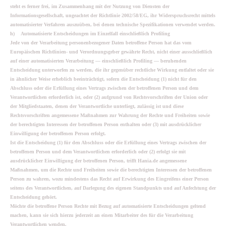
steht es ferner frei, im Zusammenhang mit der Nutzung von Diensten der
Informationsgesellschaft, ungeachtet der Richtlinie 2002/58/EG, ihr Widerspruchsrecht mittels
automatisierter Verfahren auszuüben, bei denen technische Spezifikationen verwendet werden.
h) Automatisierte Entscheidungen im Einzelfall einschließlich Profiling
Jede von der Verarbeitung personenbezogener Daten betroffene Person hat das vom
Europäischen Richtlinien- und Verordnungsgeber gewährte Recht, nicht einer ausschließlich
auf einer automatisierten Verarbeitung — einschließlich Profiling — beruhenden
Entscheidung unterworfen zu werden, die ihr gegenüber rechtliche Wirkung entfaltet oder sie
in ähnlicher Weise erheblich beeinträchtigt, sofern die Entscheidung (1) nicht für den
Abschluss oder die Erfüllung eines Vertrags zwischen der betroffenen Person und dem
Verantwortlichen erforderlich ist, oder (2) aufgrund von Rechtsvorschriften der Union oder
der Mitgliedstaaten, denen der Verantwortliche unterliegt, zulässig ist und diese
Rechtsvorschriften angemessene Maßnahmen zur Wahrung der Rechte und Freiheiten sowie
der berechtigten Interessen der betroffenen Person enthalten oder (3) mit ausdrücklicher
Einwilligung der betroffenen Person erfolgt.
Ist die Entscheidung (1) für den Abschluss oder die Erfüllung eines Vertrags zwischen der
betroffenen Person und dem Verantwortlichen erforderlich oder (2) erfolgt sie mit
ausdrücklicher Einwilligung der betroffenen Person, trifft Hania.de angemessene
Maßnahmen, um die Rechte und Freiheiten sowie die berechtigten Interessen der betroffenen
Person zu wahren, wozu mindestens das Recht auf Erwirkung des Eingreifens einer Person
seitens des Verantwortlichen, auf Darlegung des eigenen Standpunkts und auf Anfechtung der
Entscheidung gehört.
Möchte die betroffene Person Rechte mit Bezug auf automatisierte Entscheidungen geltend
machen, kann sie sich hierzu jederzeit an einen Mitarbeiter des für die Verarbeitung
Verantwortlichen wenden.