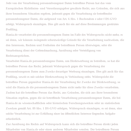
Jede von der Verarbeitung personenbezogener Daten betroffene Person hat das vom
Europäischen Richtlinien- und Verordnungsgeber gewährte Recht, aus Gründen, die sich aus
ihrer besonderen Situation ergeben, jederzeit gegen die Verarbeitung sie betreffender
personenbezogener Daten, die aufgrund von Art. 6 Abs. 1 Buchstaben e oder f DS-GVO
erfolgt, Widerspruch einzulegen. Dies gilt auch für ein auf diese Bestimmungen gestütztes
Profiling.
Hania.de verarbeitet die personenbezogenen Daten im Falle des Widerspruchs nicht mehr, es
sei denn, wir können zwingende schutzwürdige Gründe für die Verarbeitung nachweisen, die
den Interessen, Rechten und Freiheiten der betroffenen Person überwiegen, oder die
Verarbeitung dient der Geltendmachung, Ausübung oder Verteidigung von
Rechtsansprüchen.
Verarbeitet Hania.de personenbezogene Daten, um Direktwerbung zu betreiben, so hat die
betroffene Person das Recht, jederzeit Widerspruch gegen die Verarbeitung der
personenbezogenen Daten zum Zwecke derartiger Werbung einzulegen. Dies gilt auch für das
Profiling, soweit es mit solcher Direktwerbung in Verbindung steht. Widerspricht die
betroffene Person gegenüber Hania.de der Verarbeitung für Zwecke der Direktwerbung, so
wird die Hania.de die personenbezogenen Daten nicht mehr für diese Zwecke verarbeiten.
Zudem hat die betroffene Person das Recht, aus Gründen, die sich aus ihrer besonderen
Situation ergeben, gegen die sie betreffende Verarbeitung personenbezogener Daten, die bei
Hania.de zu wissenschaftlichen oder historischen Forschungszwecken oder zu statistischen
Zwecken gemäß Art. 89 Abs. 1 DS-GVO erfolgen, Widerspruch einzulegen, es sei denn, eine
solche Verarbeitung ist zur Erfüllung einer im öffentlichen Interesse liegenden Aufgabe
erforderlich.
Zur Ausübung des Rechts auf Widerspruch kann sich die betroffene Person direkt jeden
Mitarbeiter von Hania.de oder einen anderen Mitarbeiter wenden. Der betroffenen Person