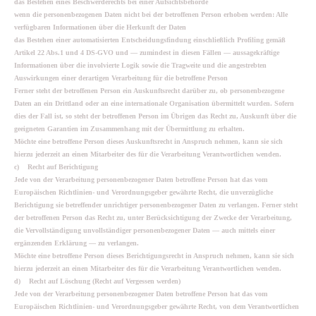
das Bestehen eines Beschwerderechts bei einer Aufsichtsbehörde
wenn die personenbezogenen Daten nicht bei der betroffenen Person erhoben werden: Alle
verfügbaren Informationen über die Herkunft der Daten
das Bestehen einer automatisierten Entscheidungsfindung einschließlich Profiling gemäß
Artikel 22 Abs.1 und 4 DS-GVO und — zumindest in diesen Fällen — aussagekräftige
Informationen über die involvierte Logik sowie die Tragweite und die angestrebten
Auswirkungen einer derartigen Verarbeitung für die betroffene Person
Ferner steht der betroffenen Person ein Auskunftsrecht darüber zu, ob personenbezogene
Daten an ein Drittland oder an eine internationale Organisation übermittelt wurden. Sofern
dies der Fall ist, so steht der betroffenen Person im Übrigen das Recht zu, Auskunft über die
geeigneten Garantien im Zusammenhang mit der Übermittlung zu erhalten.
Möchte eine betroffene Person dieses Auskunftsrecht in Anspruch nehmen, kann sie sich
hierzu jederzeit an einen Mitarbeiter des für die Verarbeitung Verantwortlichen wenden.
c) Recht auf Berichtigung
Jede von der Verarbeitung personenbezogener Daten betroffene Person hat das vom
Europäischen Richtlinien- und Verordnungsgeber gewährte Recht, die unverzügliche
Berichtigung sie betreffender unrichtiger personenbezogener Daten zu verlangen. Ferner steht
der betroffenen Person das Recht zu, unter Berücksichtigung der Zwecke der Verarbeitung,
die Vervollständigung unvollständiger personenbezogener Daten — auch mittels einer
ergänzenden Erklärung — zu verlangen.
Möchte eine betroffene Person dieses Berichtigungsrecht in Anspruch nehmen, kann sie sich
hierzu jederzeit an einen Mitarbeiter des für die Verarbeitung Verantwortlichen wenden.
d) Recht auf Löschung (Recht auf Vergessen werden)
Jede von der Verarbeitung personenbezogener Daten betroffene Person hat das vom
Europäischen Richtlinien- und Verordnungsgeber gewährte Recht, von dem Verantwortlichen