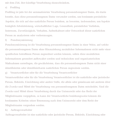
mit dem Ziel, ihre künftige Verarbeitung einzuschränken.
e) Profiling
Profiling ist jede Art der automatisierten Verarbeitung personenbezogener Daten, die darin
besteht, dass diese personenbezogenen Daten verwendet werden, um bestimmte persönliche
Aspekte, die sich auf eine natürliche Person beziehen, zu bewerten, insbesondere, um Aspekte
bezüglich Arbeitsleistung, wirtschaftlicher Lage, Gesundheit, persönlicher Vorlieben,
Interessen, Zuverlässigkeit, Verhalten, Aufenthaltsort oder Ortswechsel dieser natürlichen
Person zu analysieren oder vorherzusagen.
f) Pseudonymisierung
Pseudonymisierung ist die Verarbeitung personenbezogener Daten in einer Weise, auf welche
die personenbezogenen Daten ohne Hinzuziehung zusätzlicher Informationen nicht mehr einer
spezifischen betroffenen Person zugeordnet werden können, sofern diese zusätzlichen
Informationen gesondert aufbewahrt werden und technischen und organisatorischen
Maßnahmen unterliegen, die gewährleisten, dass die personenbezogenen Daten nicht einer
identifizierten oder identifizierbaren natürlichen Person zugewiesen werden.
g) Verantwortlicher oder für die Verarbeitung Verantwortlicher
Verantwortlicher oder für die Verarbeitung Verantwortlicher ist die natürliche oder juristische
Person, Behörde, Einrichtung oder andere Stelle, die allein oder gemeinsam mit anderen über
die Zwecke und Mittel der Verarbeitung von personenbezogenen Daten entscheidet. Sind die
Zwecke und Mittel dieser Verarbeitung durch das Unionsrecht oder das Recht der
Mitgliedstaaten vorgegeben, so kann der Verantwortliche beziehungsweise können die
bestimmten Kriterien seiner Benennung nach dem Unionsrecht oder dem Recht der
Mitgliedstaaten vorgesehen werden.
h) Auftragsverarbeiter
Auftragsverarbeiter ist eine natürliche oder juristische Person, Behörde, Einrichtung oder