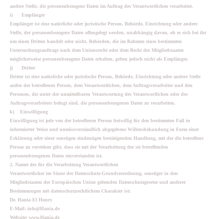
andere Stelle, die personenbezogene Daten im Auftrag des Verantwortlichen verarbeitet.
i) Empfänger
Empfänger ist eine natürliche oder juristische Person, Behörde, Einrichtung oder andere
Stelle, der personenbezogene Daten offengelegt werden, unabhängig davon, ob es sich bei ihr
um einen Dritten handelt oder nicht. Behörden, die im Rahmen eines bestimmten
Untersuchungsauftrags nach dem Unionsrecht oder dem Recht der Mitgliedstaaten
möglicherweise personenbezogene Daten erhalten, gelten jedoch nicht als Empfänger.
j) Dritter
Dritter ist eine natürliche oder juristische Person, Behörde, Einrichtung oder andere Stelle
außer der betroffenen Person, dem Verantwortlichen, dem Auftragsverarbeiter und den
Personen, die unter der unmittelbaren Verantwortung des Verantwortlichen oder des
Auftragsverarbeiters befugt sind, die personenbezogenen Daten zu verarbeiten.
k) Einwilligung
Einwilligung ist jede von der betroffenen Person freiwillig für den bestimmten Fall in
informierter Weise und unmissverständlich abgegebene Willensbekundung in Form einer
Erklärung oder einer sonstigen eindeutigen bestätigenden Handlung, mit der die betroffene
Person zu verstehen gibt, dass sie mit der Verarbeitung der sie betreffenden
personenbezogenen Daten einverstanden ist.
2. Namet des für die Verarbeitung Verantwortlichen
Verantwortlicher im Sinne der Datenschutz-Grundverordnung, sonstiger in den
Mitgliedstaaten der Europäischen Union geltenden Datenschutzgesetze und anderer
Bestimmungen mit datenschutzrechtlichem Charakter ist:
Dr. Hania El Houry
E-Mail: info@Hania.de
Website: www.Hania.de