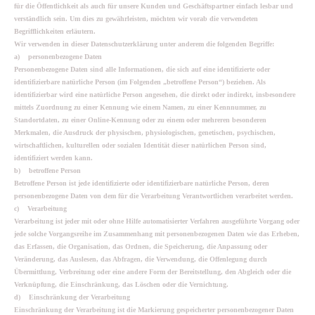
für die Öffentlichkeit als auch für unsere Kunden und Geschäftspartner einfach lesbar und
verständlich sein. Um dies zu gewährleisten, möchten wir vorab die verwendeten
Begrifflichkeiten erläutern.
Wir verwenden in dieser Datenschutzerklärung unter anderem die folgenden Begriffe:
a) personenbezogene Daten
Personenbezogene Daten sind alle Informationen, die sich auf eine identifizierte oder
identifizierbare natürliche Person (im Folgenden „betroffene Person“) beziehen. Als
identifizierbar wird eine natürliche Person angesehen, die direkt oder indirekt, insbesondere
mittels Zuordnung zu einer Kennung wie einem Namen, zu einer Kennnummer, zu
Standortdaten, zu einer Online-Kennung oder zu einem oder mehreren besonderen
Merkmalen, die Ausdruck der physischen, physiologischen, genetischen, psychischen,
wirtschaftlichen, kulturellen oder sozialen Identität dieser natürlichen Person sind,
identifiziert werden kann.
b) betroffene Person
Betroffene Person ist jede identifizierte oder identifizierbare natürliche Person, deren
personenbezogene Daten von dem für die Verarbeitung Verantwortlichen verarbeitet werden.
c) Verarbeitung
Verarbeitung ist jeder mit oder ohne Hilfe automatisierter Verfahren ausgeführte Vorgang oder
jede solche Vorgangsreihe im Zusammenhang mit personenbezogenen Daten wie das Erheben,
das Erfassen, die Organisation, das Ordnen, die Speicherung, die Anpassung oder
Veränderung, das Auslesen, das Abfragen, die Verwendung, die Offenlegung durch
Übermittlung, Verbreitung oder eine andere Form der Bereitstellung, den Abgleich oder die
Verknüpfung, die Einschränkung, das Löschen oder die Vernichtung.
d) Einschränkung der Verarbeitung
Einschränkung der Verarbeitung ist die Markierung gespeicherter personenbezogener Daten