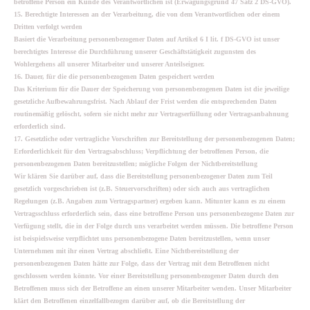
betroffene Person ein Kunde des Verantwortlichen ist (Erwägungsgrund 47 Satz 2 DS-GVO).
15. Berechtigte Interessen an der Verarbeitung, die von dem Verantwortlichen oder einem
Dritten verfolgt werden
Basiert die Verarbeitung personenbezogener Daten auf Artikel 6 I lit. f DS-GVO ist unser
berechtigtes Interesse die Durchführung unserer Geschäftstätigkeit zugunsten des
Wohlergehens all unserer Mitarbeiter und unserer Anteilseigner.
16. Dauer, für die die personenbezogenen Daten gespeichert werden
Das Kriterium für die Dauer der Speicherung von personenbezogenen Daten ist die jeweilige
gesetzliche Aufbewahrungsfrist. Nach Ablauf der Frist werden die entsprechenden Daten
routinemäßig gelöscht, sofern sie nicht mehr zur Vertragserfüllung oder Vertragsanbahnung
erforderlich sind.
17. Gesetzliche oder vertragliche Vorschriften zur Bereitstellung der personenbezogenen Daten;
Erforderlichkeit für den Vertragsabschluss; Verpflichtung der betroffenen Person, die
personenbezogenen Daten bereitzustellen; mögliche Folgen der Nichtbereitstellung
Wir klären Sie darüber auf, dass die Bereitstellung personenbezogener Daten zum Teil
gesetzlich vorgeschrieben ist (z.B. Steuervorschriften) oder sich auch aus vertraglichen
Regelungen (z.B. Angaben zum Vertragspartner) ergeben kann. Mitunter kann es zu einem
Vertragsschluss erforderlich sein, dass eine betroffene Person uns personenbezogene Daten zur
Verfügung stellt, die in der Folge durch uns verarbeitet werden müssen. Die betroffene Person
ist beispielsweise verpflichtet uns personenbezogene Daten bereitzustellen, wenn unser
Unternehmen mit ihr einen Vertrag abschließt. Eine Nichtbereitstellung der
personenbezogenen Daten hätte zur Folge, dass der Vertrag mit dem Betroffenen nicht
geschlossen werden könnte. Vor einer Bereitstellung personenbezogener Daten durch den
Betroffenen muss sich der Betroffene an einen unserer Mitarbeiter wenden. Unser Mitarbeiter
klärt den Betroffenen einzelfallbezogen darüber auf, ob die Bereitstellung der