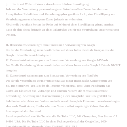
i) Recht auf Widerruf einer datenschutzrechtlichen Einwilligung
Jede von der Verarbeitung personenbezogener Daten betroffene Person hat das vom
Europäischen Richtlinien- und Verordnungsgeber gewährte Recht, eine Einwilligung zur
Verarbeitung personenbezogener Daten jederzeit zu widerrufen.
Möchte die betroffene Person ihr Recht auf Widerruf einer Einwilligung geltend machen,
kann sie sich hierzu jederzeit an einen Mitarbeiter des für die Verarbeitung Verantwortlichen
wenden.
11. Datenschutzbestimmungen zum Einsatz und Verwendung von Google+
Der für die Verarbeitung Verantwortliche hat auf dieser Internetseite als Komponente die
Google+ Schaltfläche nicht integriert.
12. Datenschutzbestimmungen zum Einsatz und Verwendung von Google-AdWords
Der für die Verarbeitung Verantwortliche hat auf dieser Internetseite Google AdWords NICHT
integriert.
13. Datenschutzbestimmungen zum Einsatz und Verwendung von YouTube
Der für die Verarbeitung Verantwortliche hat auf dieser Internetseite Komponenten von
YouTube integriert. YouTube ist ein Internet-Videoportal, dass Video-Publishern das
kostenlose Einstellen von Videoclips und anderen Nutzern die ebenfalls kostenfreie
Betrachtung, Bewertung und Kommentierung dieser ermöglicht. YouTube gestattet die
Publikation aller Arten von Videos, weshalb sowohl komplette Film- und Fernsehsendungen,
aber auch Musikvideos, Trailer oder von Nutzern selbst angefertigte Videos über das
Internetportal abrufbar sind.
Betreibergesellschaft von YouTube ist die YouTube, LLC, 901 Cherry Ave., San Bruno, CA
94066, USA. Die YouTube, LLC ist einer Tochtergesellschaft der Google Inc., 1600
Amphitheatre Pkwy, Mountain View, CA 94043-1351, USA.