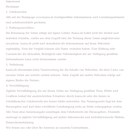
Impressum
Disclaimer
1. Urheberrechte
Alle auf der Homepage www.hania.de bereitgestellten Informationen und Gestaltungselemente
sind urheberrechtlich geschützt.
2. Haftungsausschluss
Die Benutzung der Seiten erfolgt auf eigene Gefahr. Hania.de haftet nicht für direkte und
indirekte Schäden, welche aus dem Zugriff oder der Nutzung dieser Seiten möglicherweise
erwachsen. hania.de prüft und aktualisiert die Informationen auf ihren Webseiten
regelmäßig. Trotz der Sorgfalt können sich Daten verändert haben. Eine Haftung oder
Garantie für die Aktualität, Richtigkeit oder Vollständigkeit der zur Verfügung gestellten
Informationen kann nicht übernommen werden
3. Verlinkung
hania.de übernimmt keine Verantwortung für die Inhalte von Webseiten, die über Links von
unseren Seiten aus erreicht werden können. Jeder Zugriff auf andere Webseiten erfolgt auf
eigenes Risiko des Nutzers.
4. Vervielfältigung
Jegliche Vervielfältigung der auf diesen Seiten zur Verfügung gestellten Texte, Bilder und
Grafiken bedarf der ausdrücklichen Erlaubnis durch hania.de oder des Autors in
Schriftform.Das Urheberrecht des Autors bleibt unberührt. Das Nutzungsrecht liegt bei dem
Herausgeber und darf ohne schriftliche Genehmigung nicht an Dritte weitergegeben werden.
Alle Texte ohne Autorenangabe unterliegen dem Urheberrecht des Herausgebers. Ebenfalls
untersagt ist jegliche Vervielfältigung auf andere elektronische und nichtelektronische Medien.
Datenschutzerklärung
Wir freuen uns sehr über Ihr Interesse an unserem Unternehmen.